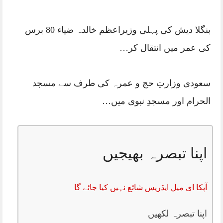
بنگلا دیش کی پہلی وزیراعظم خالدہ ضیاء 80 برس
کی عمر میں انتقال کر…
سعودی وزارتِ حج و عمرہ کی طرف سے مسجد
الحرام اور مسجدِ نبوی میں…
اپنا تبصرہ بھیجیں
آپکا ای میل ایڈریس شائع نہیں کیا جائے گا
اپنا تبصرہ لکھیں