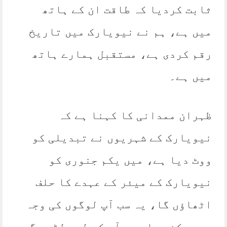
ثابت کردیا کہ طاقت ان کے ہاتھ
میں ہے، ہم نے نیویارک میں تاریخ
رقم کردی ہے، مستقبل ہمارے ہاتھ
میں ہے۔
ظہران ممدانی کا کہنا ہے کہ
نیویارک کے شہریوں نے تبدیلی کو
ووٹ دیا ہے، میں یکم جنوری کو
نیویارک کے میئر کے عہدے کا حلف
اٹھاؤں گا، یہ سب آپ لوگوں کی وجہ
سے ممکن ہوا، ہم آپ کے لیے لڑیں گے