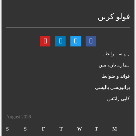
فولو کریں
ہم سے رابطہ
ہمارے بارے میں
قوائد و ضوابط
پرائیویسی پالیسی
کاپی رائٹس
August 2026
S
S
F
T
W
T
M