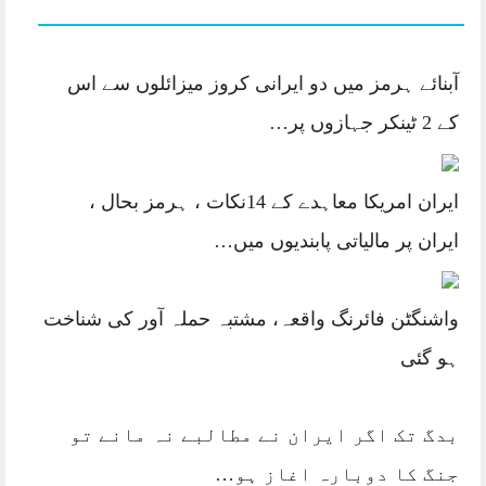
آبنائے ہرمز میں دو ایرانی کروز میزائلوں سے اس
کے 2 ٹینکر جہازوں پر…
ایران امریکا معاہدے کے 14نکات ، ہرمز بحال ،
ایران پر مالیاتی پابندیوں میں…
واشنگٹن فائرنگ واقعہ، مشتبہ حملہ آور کی شناخت
ہو گئی
بدگ تک اگر ایران نے مطالبے نہ مانے تو
جنگ کا دوبارہ اغاز ہو…