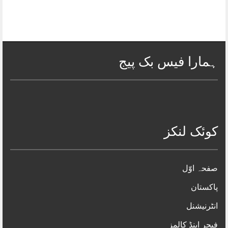
ہمارا فیس بک پیج
کوئک لنکز
صفحہ اوّل
پاکستان
انٹرنیشنل
فیچر اینڈ کالمز