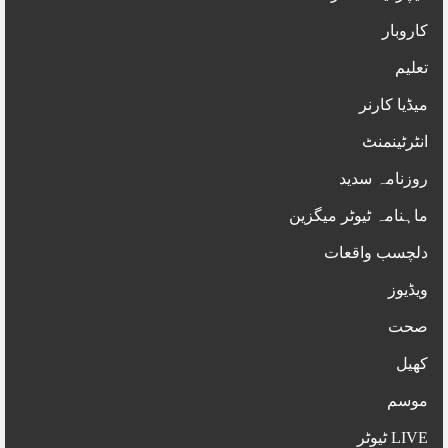
کاروبار
تعلیم
میڈیا کارنر
انٹرٹینمنٹ
روزنامہ سدید
ماہنامہ ٹیوٹر میگزین
دلچسب واقعات
ویڈیوز
صحت
کھیل
موسم
LIVE ٹیوٹر