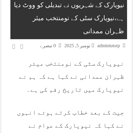
نیویارک کے شہریوں نے تبدیلی کو ووٹ دیا
ہے،نیویارک سٹی کے نومنتخب میئر
ظہران ممدانی
admintutorp
نومبر 5, 2025
0 تبصرے
نیویارک سٹی کے نومنتخب میئر
ظہران ممدانی نے کہا ہے کہ ہم نے
نیویارک میں تاریخ رقم کی ہے۔
جیت کے بعد خطاب کرتے ہوئے انہوں
نے کہا کہ نیویارک کے عوام نے