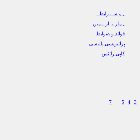
ہم سے رابطہ
ہمارے بارے میں
قوائد و ضوابط
پرائیویسی پالیسی
کاپی رائٹس
August 2026
S
S
F
T
W
T
2
1
9
8
7
6
5
4
16
15
14
13
12
11
23
22
21
20
19
18
30
29
28
27
26
25