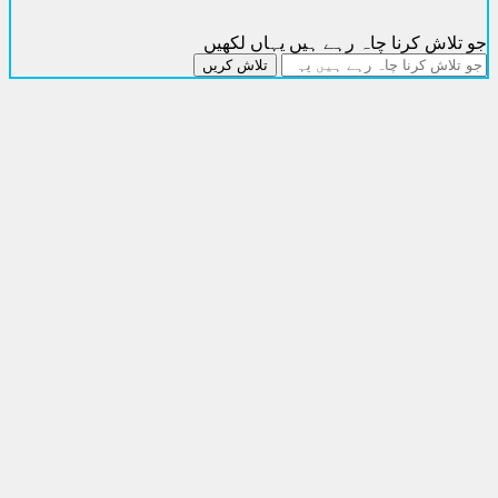
تلاش کرنا چاہ رہے ہیں یہاں لکھیں