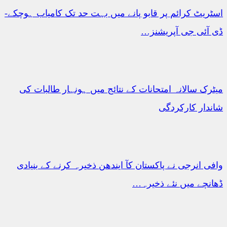
ریٹ کرائم پر قابو پانے میں بہت حد تک کامیاب ہوچکے-
آئی جی آپریشنز…
رک سالانہ امتحانات کے نتائج میں ہونہار طالبات کی
دار کارکردگی
ی انرجی نے پاکستان کآ ایندھن ذخیرہ کرنے کے بنیادی
نچے میں نئے ذخیرہ…