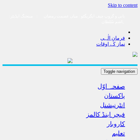
Skip to con
بانی و گروپ چیف ایگزیگٹو : میاں عصمت رمضان :: مینجنگ ایڈیٹر:
ہاشم سُلطان
فرمانِ الٰہی
نماز کے اوقات
Toggle navigat
صفحہ اوّل
پاکستان
انٹرنیشنل
فیچر اینڈ کالمز
کاروبار
تعلیم