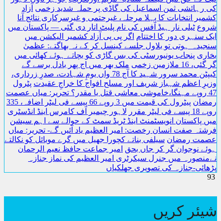
رہائشی ثمن اسماعیل کی گاڈی پر حملہ شدید زخمی
آزاد
یر انتخابات کا پہلا مرحلہ، غیرحتمی و غیرسرکاری نتائج آنا
وع
ٹیلی نار ہیڈ آفس کی نام پلیٹ اتار دی گئی — پاکستان میں
 سنہری دور کا اختتام
اگر پی پی آزاد کشمیر الیکشن میں
یدہ ہوتی تو بلاول جلسے کینسل کر کے نہ بھاگتے: عظمیٰ
ری
پنجاب یونیورسٹی کی بس گاڑی کو بچاتے ہوئے کھائی میں
16 ملازمین زخمی
ملک بھر میں اج پھر بادل برسے گے
کیپٹن محمد سرور شہید کا آج 78 واں یومِ شہادت، صدرِ زرداری،
رِ اعظم شہباز شریف اور مسلح افواج کا خراجِ عقیدت
پٹرول
4 روپے مہنگا،خاموشی معاشی قتل یا مقدر؟ ​تحریر: میاں عصمت
ضان
پیٹرول کی قیمت میں 3 روپے 66 پیسے فی لیٹر اضافہ، 335
ی لیٹر مقرر
لاہور چیمبر آف کامرس اینڈ انڈسٹری
 پاکستان انویسٹمنٹ اینڈ ٹریڈ سمٹ کے حوالے سے اہم سیشن
تہ صفت انسان رخصت: امیر العظیم یاد آئیں گے- تحریر: میاں
مت رمضان
سیلفی بناتے کچورا جھیل میں گرے موبائل کو نکالتے
ے نوجوان گر کر جاں بحق
امیر جماعت حافظ نعیم الرحمان
نصورہ میں جنرل سیکرٹری امیر العظیم کی نماز جنازہ
ائی-جنازہ کی تصویری جھلکیاں
ئر کریں