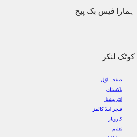
ارا فیس بک پیج
ئک لنکز
صفحہ اوّل
پاکستان
انٹرنیشنل
فیچر اینڈ کالمز
کاروبار
تعلیم