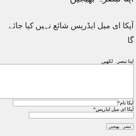
کا ای میل ایڈریس شائع نہیں کیا جائے
 تبصرہ لکھیں
 نام
*
ا ای میل ایڈریس
*