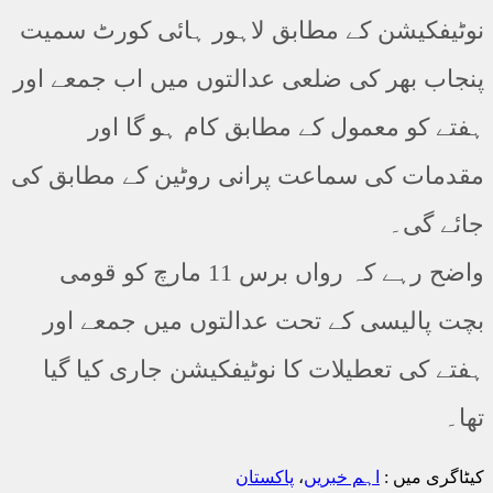
ٹیفکیشن کے مطابق لاہور ہائی کورٹ سمیت
جاب بھر کی ضلعی عدالتوں میں اب جمعے اور
تے کو معمول کے مطابق کام ہو گا اور
دمات کی سماعت پرانی روٹین کے مطابق کی
ئے گی۔
واضح رہے کہ رواں برس 11 مارچ کو قومی
ت پالیسی کے تحت عدالتوں میں جمعے اور
ے کی تعطیلات کا نوٹیفکیشن جاری کیا گیا
۔
اگری میں :
اہم خبریں
،
پاکستان