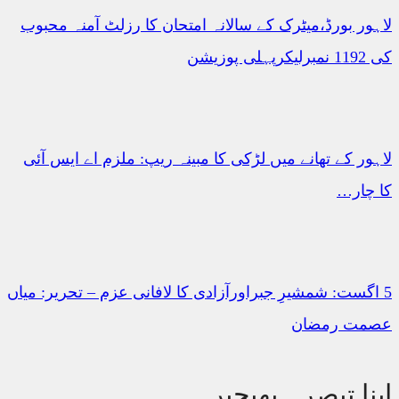
ور بورڈ،میٹرک کے سالانہ امتحان کا رزلٹ آمنہ محبوب
ی پوزیشن
ور کے تھانے میں لڑکی کا مبینہ ریپ: ملزم اے ایس آئی
چار…
اگست: شمشیرِ جبراورآزادی کا لافانی عزم – ​تحریر: میاں
مت رمضان
نا تبصرہ بھیجیں