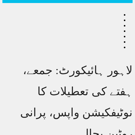
ہور ہائیکورٹ: جمعے،
تے کی تعطیلات کا
ٹیفکیشن واپس، پرانی
ٹین بحال