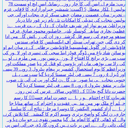
ریپ: ملزم اے ایس آئی کا چار روزہ ریمانڈ، ایس ایچ او سمیت 78
یس اہلکار معطل
5 اگست: شمشیرِ جبراورآزادی کا لافانی عزم
تحریر: میاں عصمت رمضان
چیف سیکر ٹری پنجاب اورآئی جی
یس پنجاب کی تبدیلی کا امکانات نئے نام زیر غور
داتا دربار
راعلیٰ مریم نواز اور شریف خاندان کے دل کے بہت قریب ہے:
یٰ بخاری
سابقہ کونسلر بلدیہ حاصلپورمحمود صادق عرف
و مرحوم کی رسمِ قل گزشتہ روز ان کی رہائش گاہ میں ادا
دی گئی
جین تھراپی سینٹر آف ایکسیلنس کا قیام، سندس
نڈیشن اور گلوبل تھیلیسیمیا فاؤنڈیشن برطانیہ کے درمیان ایم او
سائن
شاد باغ میں ڈوگر فوڈز اینڈ سجی کی تیسری اور لاہور کی
سے بڑی برانچ کا افتتاح
لاہور: ہربنس پورہ میں ملزم نے لوہے
راڈ سے بوڑھی ماں اور پڑوسن کو قتل کر دیا
صدرِ مملکت اور
رِاعظم کا یومِ استحصالِ کشمیر پر پیغام
پیٹرول 3 روپے 39 پیسے
 7 پیسے فی لیٹر سستا کردیا گیا
سب سے پہلے
بی پنجاب ہی نیا صوبہ بنے گا۔،ن لیگ اور پی ٹی آئی نئے صوبے
نے پر متفق
پیٹرول 4 روپے 8 پیسے فی لیٹر سستا کردیا گیا
حضرت داتا گنج بخشؒ کے 983ویں سالانہ عرس کی تین روزہ
یبات کا اج اختتام ہو رہا ہے
حضرت امام حسینؓ کا رسم
م آج ملک بھر میں مذہبی عقیدت و احترام کے ساتھ منایا جا
 ہے
آزاد کشمیر الیکشن کا دوسرا مرحلہ: نتائج آنے کا سلسلہ
ی، ن لیگ کو واضح برتری
وسیم اکرم کا گمشدہ کتا تلاش کرنے
ے کو ڈھائی لاکھ کا انعام مل گیا
محسن نقوی نے جو بیان دیا وہ
ی ذاتی رائے ہے، اس پر بات نہیں کروں گا، ڈی جی آئی ایس پی