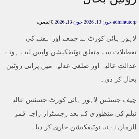
admintut
جون 13, 2026
جون 13, 2026
0 تبصرے
ہور ہائی کورٹ نے جمعے اور ہفتے کی
طیلات سے متعلق نوٹیفکیشن واپس لیتے ہوئے
لتِ عالیہ اور ضلعی عدلیہ میں پرانی روٹین
ال کر دی۔
ف جسٹس لاہور ہائی کورٹ جسٹس عالیہ
لم کی منظوری کے بعد رجسٹرار راجہ قمر
مان نے نیا نوٹیفکیشن جاری کر دیا۔