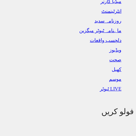
میڈیا کارنر
انٹرٹینمنٹ
روزنامہ سدید
ماہنامہ ٹیوٹر میگزین
دلچسب واقعات
ویڈیوز
صحت
کھیل
موسم
LIVE ٹیوٹر
لو کریں