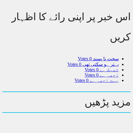
 خبر پر اپنی رائے کا اظہار
یں
سخت نا پسند
0 Votes
بہتر ہو سکتی تھی
0 Votes
ٹھیک ہے
0 Votes
اچھی ہے
0 Votes
بہت اچھی ہے
0 Votes
ید پڑھیں