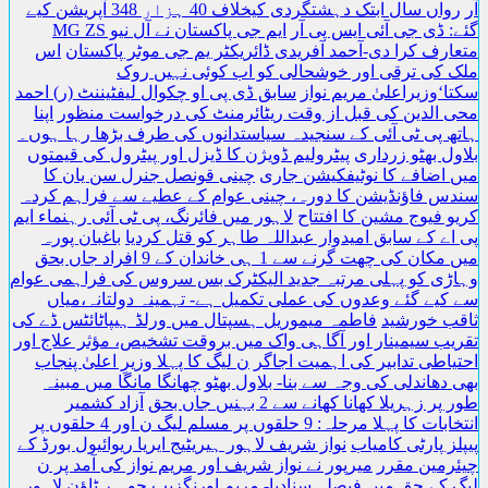
رواں سال ابتک دہشتگردی کیخلاف 40 ہزار 348 آپریشن کیے
: ڈی جی آئی ایس پی آر
ایم جی پاکستان نے آل نیو MG ZS
ارف کرا دی-آحمد آفریدی ڈائریکٹر یم جی موٹر پاکستان
اس
 کی ترقی اور خوشحالی کو اب کوئی نہیں روک
ا‘وزیراعلیٰ مریم نواز
سابق ڈی پی او چکوال لیفٹیننٹ (ر) احمد
 الدین کی قبل از وقت ریٹائرمنٹ کی درخواست منظور
اپنا
ھ پی ٹی آئی کے سنجیدہ سیاستدانوں کی طرف بڑھا رہا ہوں۔
ول بھٹو زرداری
پیٹرولیم ڈویژن کا ڈیزل اور پیٹرول کی قیمتوں
 اضافے کا نوٹیفکیشن جاری
چینی قونصل جنرل سن یان کا
س فاؤنڈیشن کا دورہ، چینی عوام کے عطیے سے فراہم کردہ
و فیوج مشین کا افتتاح
لاہور میں فائرنگ، پی ٹی آئی رہنماء ایم
اے کے سابق امیدوار عبداللہ طاہر کو قتل کردیا
باغبان پورہ
ان کی چھت گرنے سے 1 ہی خاندان کے 9 افراد جاں بحق
ڑی کو پہلی مرتبہ جدید الیکٹرک بس سروس کی فراہمی عوام
کیے گئے وعدوں کی عملی تکمیل ہے- تہمینہ دولتانہ،میاں
ب خورشید
فاطمہ میموریل ہسپتال میں ورلڈ ہیپاٹائٹس ڈے کی
یب سیمینار اور آگاہی واک میں بروقت تشخیص، مؤثر علاج اور
یاطی تدابیر کی اہمیت اجاگر
ن لیگ کا پہلا وزیرِ اعلیٰ پنجاب
 دھاندلی کی وجہ سے بنا- بلاول بھٹو
چھانگا مانگا میں مبینہ
ر زہریلا کھانا کھانے سے 2 بہنیں جاں بحق
آزاد کشمیر
انتخابات کا پہلا مرحلہ: 9 حلقوں پر مسلم لیگ ن اور 4 حلقوں پر
لز پارٹی کامیاب
نواز شریف لاہور ہیریٹیج ایریا ریوائیول بورڈ کے
رمین مقرر
میرپور نے نواز شریف اور مریم نواز کی آمد پر ن
 کے حق میں فیصلہ سنادیا- مریم اورنگزیب
جو ہر ٹاؤن لاہور