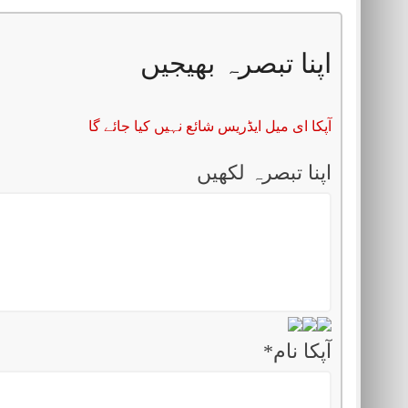
اپنا تبصرہ بھیجیں
آپکا ای میل ایڈریس شائع نہیں کیا جائے گا
اپنا تبصرہ لکھیں
آپکا نام
*