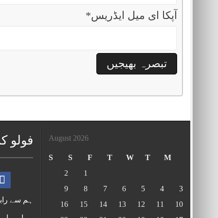
آپکا ای میل ایڈریس
*
فولو ک
August 2026
S
S
F
T
W
T
M
2
1
9
8
7
6
5
4
3
ہم سے راب
16
15
14
13
12
11
10
ہمارے بارے