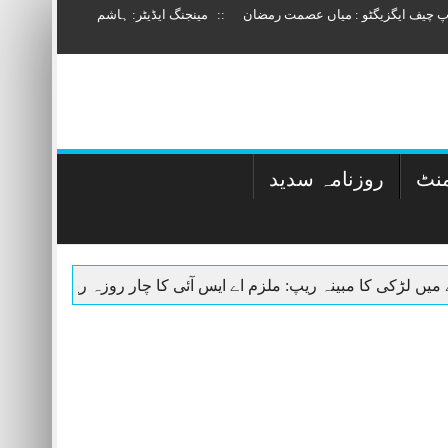
وپ چیف ایگزیگٹو : میاں عصمت رمضان :: مینجنگ ایڈیٹر: ہاشم
منٹ
روزنامہ سدید
، ایس ایچ او سمیت 78 پولیس اہلکار معطل
5 اگست: شمشیرِ جبراورآزادی کا لافانی عزم – ​تحریر: میاں عصمت رمضان