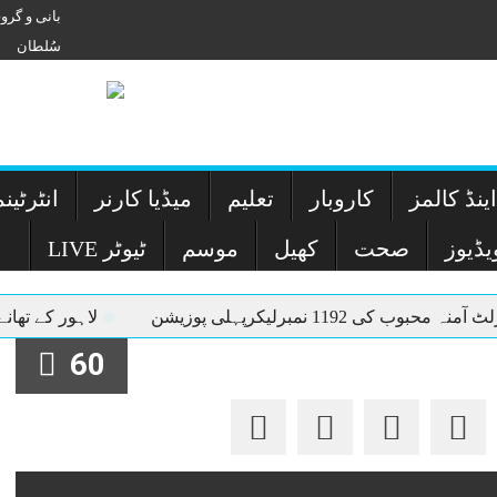
بانی و گر
سُلطان
ینڈ کالمز
کاروبار
تعلیم
میڈیا کارنر
انٹرٹین
یڈیوز
صحت
کھیل
موسم
LIVE ٹیوٹر
لاہور کے تھانے میں لڑکی کا مبینہ ریپ: ملزم اے ایس آئی کا چار روزہ ریمانڈ
60