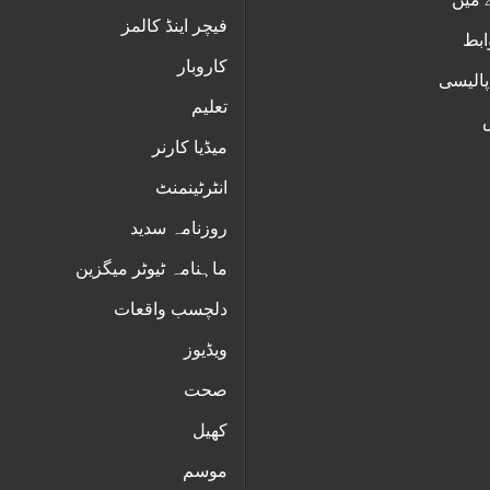
فیچر اینڈ کالمز
ابط
کاروبار
پالیسی
تعلیم
س
میڈیا کارنر
انٹرٹینمنٹ
روزنامہ سدید
ماہنامہ ٹیوٹر میگزین
دلچسب واقعات
ویڈیوز
صحت
کھیل
موسم