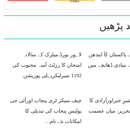
0 Votes
 پڑھیں
 پاکستان کآ ایندھن
لاہور بورڈ،میٹرک کے سالانہ
 بنیادی ڈھانچے میں
امتحان کا رزلٹ آمنہ محبوب کی
1192 نمبرلیکرپہلی پوزیشن
رِ جبراورآزادی کا
چیف سیکر ٹری پنجاب اورآئی جی
​تحریر: میاں عصمت
پولیس پنجاب کی تبدیلی کا
امکانات نئے نام…