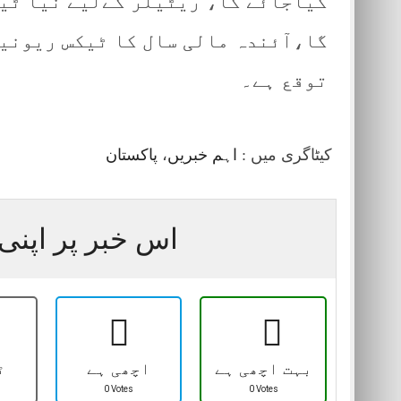
کیاجائے گا، ریٹیلر کےلیے نیا ٹیک
توقع ہے۔
کیٹاگری میں :
اہم خبریں
،
پاکستان
اس خبر پر اپنی 
بہت اچھی ہے
اچھی ہے
ٹ
0 Votes
0 Votes