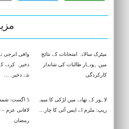
مزید
میٹرک سالانہ امتحانات کے نتائج
وافی انرجی نے
میں ہونہار طالبات کی شاندار
ذخیرہ کرنے کے
کارکردگی
نئے ذخیرہ…
لاہور کے تھانے میں لڑکی کا مبینہ
5 اگست: شمشی
ریپ: ملزم اے ایس آئی کا چار…
لافانی عزم – 
رمضان