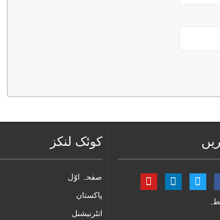
ریں
کوئک لنکز
صفحہ اوّل
پاکستان
طہ
انٹرنیشنل
 میں