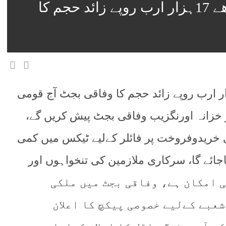
آئندہ مالی سال27- 2026 کا ساڑھے 17ہزار ارب روپے زائد حجم کا
 مالی سال27- 2026 کا ساڑھے 17ہزار ارب روپے زائد حجم کا وفاقی بجٹ آج قومی
ر خزانہ اورنگزیب وفاقی بجٹ پیش کریں گے،
کی خریدوفروخت پر فائلر کےلیے ٹیکس میں کمی
اجائے گا، سرکاری ملازمین کی تنخواہوں اور
ضافے کا بھی امکان ہے، وفاقی بجٹ میں ملکی
شعبے کےلیے خصوصی پیکچ کا اعلان