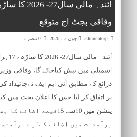
وفاقی بجٹ اج متوقع
admintutorp
جون 12, 2026
0 تبصرے
آئندہ
اسمبلی میں پیش کیاجائے گا، وفاقی وزی
ذرائع کے مطابق آئی ایم ایف نےجائیداد 
پر اتفاق کر لیا جس کا اعلان بجٹ میں کی
پنشن میں 10سے 15فیصد ا
برآمدات میں اضافے کےلیے برآمدی 