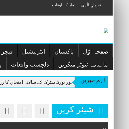
Skip
فرمانِ الٰہی
نماز کے اوقات
to
content
صفحہ اوّل
پاکستان
انٹرنیشنل
فیچر ا
ماہنامہ ٹیوٹر میگزین
دلچسب واقعات
و
اہم خبریں
ہ امتحان کا رزلٹ آمنہ محبوب کی 1192 نمبرلیکرپہلی پوزیشن
شیئر کریں