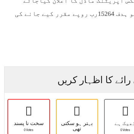
س آپریٹنگ ماڈل کا اعلان کیاجائے
گا،آئندہ مالی سال کا ٹیکس ریونیو ہدف 15264رب روپے مقرر کیے جانے کی
رائے کا اظہار کریں
ھیک ہے
بہتر ہو سکتی
سخت نا پسند
تھی
0 Votes
0 Votes