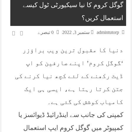
گوگل کروم کا نیا سیکیورٹی ٹول کیسے
استعمال کریں؟
admintutorp
ستمبر 3, 2022
0 تبصرے
دنیا کا مقبول ترین ویب براؤزر
‘گوگل کروم’ اپنے صارفین کو اپ
ڈیٹ رکھنے کے لئے کچھ نیا کرنے کی
جتن کرتا رہتا ہے، ایسی ہی ایک
کامیاب کوشش کی گئی ہے۔
کمپنی کی جانب سے اینڈرائیڈ ڈیوائسز یا
کمپیوٹر میں گوگل کروم ایپ استعمال