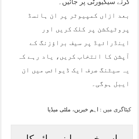
کرتے سیکیورٹی پر جائیں۔
بعد ازاں کمپیوٹر پر ان ہانسڈ
پروٹیکشن پر کلک کریں اور
اینڈرائیڈ پر سیف براؤزنگ کے
آپشن کا انتخاب کریں، یاد رہے کہ
یہ سیٹنگ صرف ایک ڈیوائس میں ان
ایبل ہوگی۔
کیٹاگری میں :
اہم خبریں
،
ملٹی میڈیا
اس خبر پر اپنی رائے کا