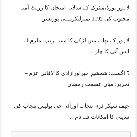
لاہور بورڈ،میٹرک کے سالانہ امتحان کا رزلٹ آمنہ
محبوب کی 1192 نمبرلیکرپہلی پوزیشن
لاہور کے تھانے میں لڑکی کا مبینہ ریپ: ملزم اے
ایس آئی کا چار…
5 اگست: شمشیرِ جبراورآزادی کا لافانی عزم – ​
تحریر: میاں عصمت رمضان
چیف سیکر ٹری پنجاب اورآئی جی پولیس پنجاب کی
تبدیلی کا امکانات نئے نام…