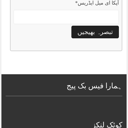
آپکا ای میل ایڈریس
*
ہمارا فیس بک پیج
کوئک لنکز