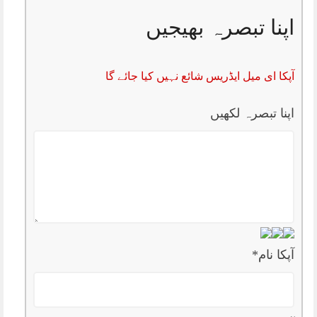
اپنا تبصرہ بھیجیں
آپکا ای میل ایڈریس شائع نہیں کیا جائے گا
اپنا تبصرہ لکھیں
آپکا نام
*