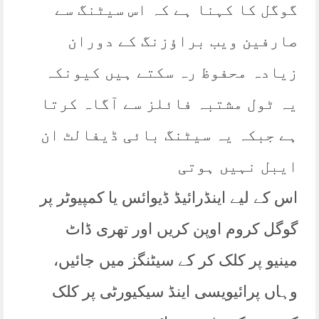
گوگل کا کہنا ہے کہ اس سیٹنگ سے
صارفین ویب براؤزنگ کے دوران
زیادہ محفوظ رہ سکتے ہیں کیونکہ
یہ ٹول مشتبہ فائلز سے آگاہ کرتا
ہے جبکہ یہ سیٹنگ بائی ڈیفالٹ ان
ایبل نہیں ہوتی
اس کے لیے اینڈرائیڈ ڈیوائس یا کمپیوٹر پر
گوگل کروم اوپن کریں اور تھری ڈاٹ
مینیو پر کلک کر کے سیٹنگز میں جائیں،
وہاں پرائیویسی اینڈ سیکیورٹی پر کلک