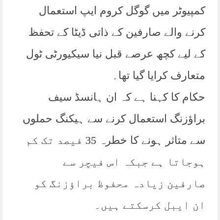
کمپیوٹر میں گوگل کروم ایپ استعمال
کرنے والے صارفین کے ذاتی ڈیٹا کے تحفظ
کے لیے کچھ عرصے قبل نیا سیکیورٹی ٹول
متعارف کرایا گیا تھا۔
حکام کا کہنا ہے کہ ان ہانسڈ سیف
براؤزنگ استعمال کرنے سے ہیکنگ حملوں
سے متاثر ہونے کا خطرہ 35 فیصد تک کم
ہوجاتا ہے جبکہ اس فیچر سے
صارفین زیادہ محفوظ براؤزنگ کو
ان ایبل کرسکتے ہیں۔