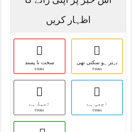
اظہار کریں
بہتر ہو سکتی تھی
سخت نا پسند
0 Votes
0 Votes
اچھی ہے
ٹھیک ہے
0 Votes
0 Votes