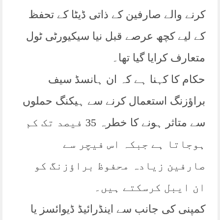
کرنے والے صارفین کے ذاتی ڈیٹا کے تحفظ
کے لیے کچھ عرصے قبل نیا سیکیورٹی ٹول
متعارف کرایا گیا تھا۔
حکام کا کہنا ہے کہ ان ہانسڈ سیف
براؤزنگ استعمال کرنے سے ہیکنگ حملوں
سے متاثر ہونے کا خطرہ 35 فیصد تک کم
ہوجاتا ہے جبکہ اس فیچر سے
صارفین زیادہ محفوظ براؤزنگ کو
ان ایبل کرسکتے ہیں۔
کمپنی کی جانب سے اینڈرائیڈ ڈیوائسز یا