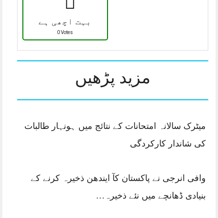
بہت اچھی ہے
0 Votes
مزید پڑھیں
میٹرک سالانہ امتحانات کے نتائج میں ہونہار طالبات
کی شاندار کارکردگی
وافی انرجی نے پاکستان کآ ایندھن ذخیرہ کرنے کے
بنیادی ڈھانچے میں نئے ذخیرہ…