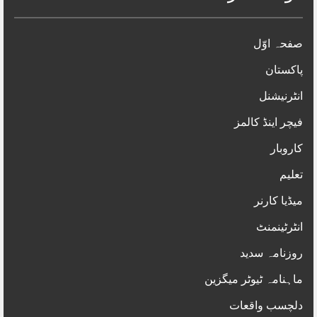
صفحہ اوّل
پاکستان
انٹرنیشنل
فیچر اینڈ کالمز
کاروبار
تعلیم
میڈیا کارنر
انٹرٹینمنٹ
روزنامہ سدید
ماہنامہ ٹیوٹر میگزین
دلچسب واقعات