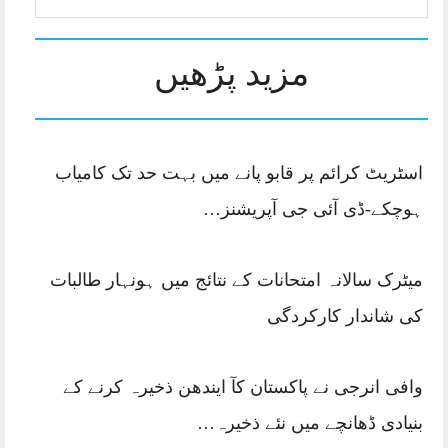
مزید پڑھیں
اسٹریٹ کرائم پر قابو پانے میں بہت حد تک کامیاب
ہوچکے-ڈی آئی جی آپریشنز…
میٹرک سالانہ امتحانات کے نتائج میں ہونہار طالبات
کی شاندار کارکردگی
وافی انرجی نے پاکستان کآ ایندھن ذخیرہ کرنے کے
بنیادی ڈھانچے میں نئے ذخیرہ…