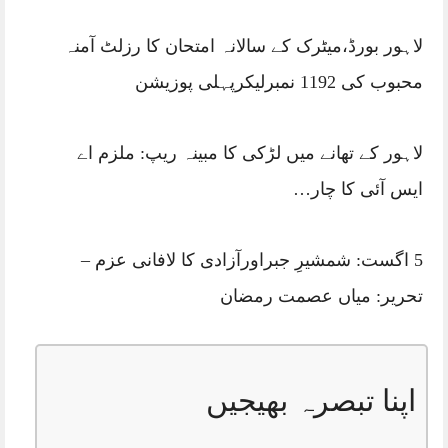
لاہور بورڈ،میٹرک کے سالانہ امتحان کا رزلٹ آمنہ
محبوب کی 1192 نمبرلیکرپہلی پوزیشن
لاہور کے تھانے میں لڑکی کا مبینہ ریپ: ملزم اے
ایس آئی کا چار…
5 اگست: شمشیرِ جبراورآزادی کا لافانی عزم – ​
تحریر: میاں عصمت رمضان
اپنا تبصرہ بھیجیں