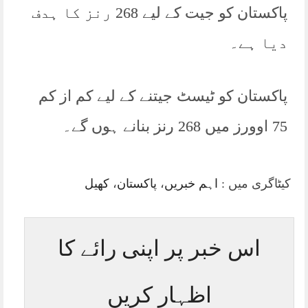
پاکستان کو جیت کے لیے 268 رنز کا ہدف
دیا ہے۔
پاکستان کو ٹیسٹ جیتنے کے لیے کم از کم
75 اوورز میں 268 رنز بنانے ہوں گے۔
کیٹاگری میں :
اہم خبریں
،
پاکستان
،
کھیل
اس خبر پر اپنی رائے کا
اظہار کریں