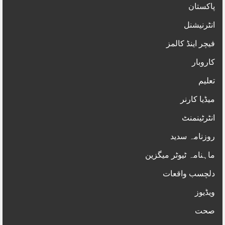
پاکستان
انٹرنیشنل
فیچر اینڈ کالمز
کاروبار
تعلیم
میڈیا کارنر
انٹرٹینمنٹ
روزنامہ سدید
ماہنامہ ٹیوٹر میگزین
دلچسب واقعات
ویڈیوز
صحت