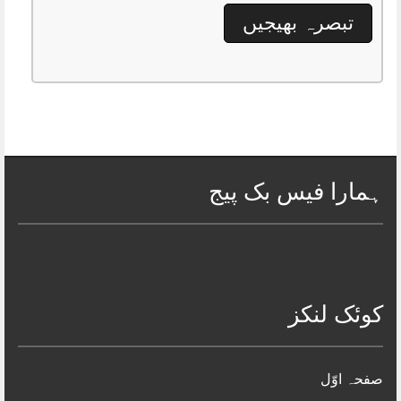
ہمارا فیس بک پیج
کوئک لنکز
صفحہ اوّل