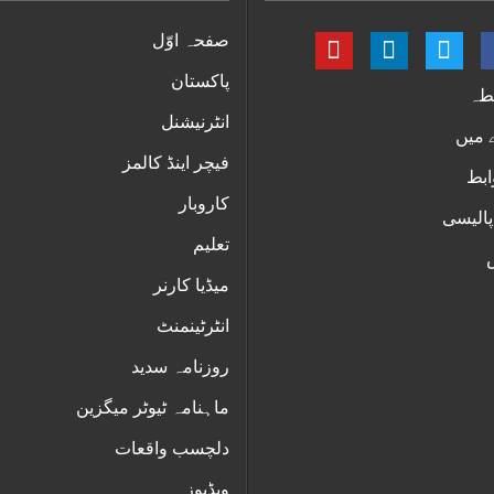
صفحہ اوّل
پاکستان
طہ
انٹرنیشنل
 میں
فیچر اینڈ کالمز
ابط
کاروبار
پالیسی
تعلیم
س
میڈیا کارنر
انٹرٹینمنٹ
روزنامہ سدید
ماہنامہ ٹیوٹر میگزین
دلچسب واقعات
ویڈیوز