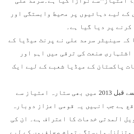
ٔ امتیاز‘‘سے نوازا گیا ہے۔سرمد علی
 کے لیے دہائیوں پر محیط وابستگی اور
کرنے پر دیا گیا ہے۔
 کہ سینیٹر سرمد علی نے پرنٹ میڈیا کے
اشتہاری صنعت کی ترقی میں اہم اور
ات پاکستان کے میڈیا شعبے کے لیے ایک
واضح رہے کہ سینیٹر سرمد علی کو اس سے قبل 2013 میں بھی ستارہ امتیاز سے
قع ہے جب انہیں یہ قومی اعزاز دوبارہ
ویل المدتی خدمات کا اعتراف ہے۔ ان کی
 متزلزل وابستگی تمام صحافیوں کے لیے