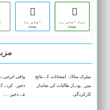
بہت اچھی ہے
اچھی ہے
ٹ
0 Votes
0 Votes
مزید
میٹرک سالانہ امتحانات کے نتائج
وافی انرجی نے
میں ہونہار طالبات کی شاندار
ذخیرہ کرنے کے
کارکردگی
نئے ذخیرہ…