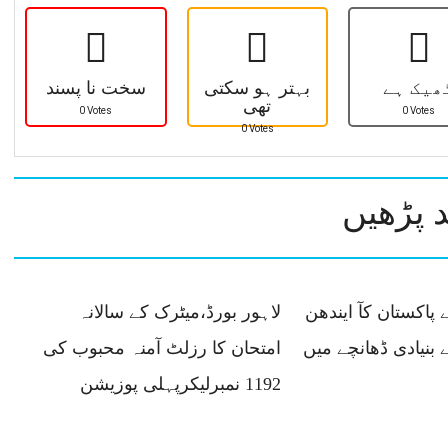
ھیک ہے
بہتر ہو سکتی
سخت نا پسند
تھی
0 Votes
0 Votes
0 Votes
 پڑھیں
 پاکستان کآ ایندھن
لاہور بورڈ،میٹرک کے سالانہ
 بنیادی ڈھانچے میں
امتحان کا رزلٹ آمنہ محبوب کی
1192 نمبرلیکرپہلی پوزیشن