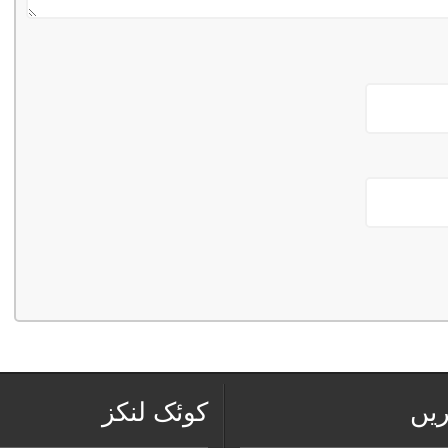
ریں
کوئک لنکز