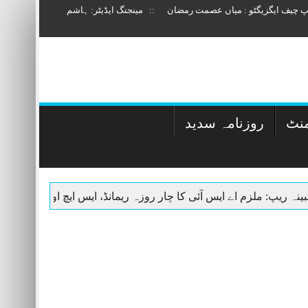
وپ چیف ایگزیگٹو : میاں عصمت رمضان :: مینجنگ ایڈیٹر: ہاشم
منٹ
روزنامہ سدید
 پولیس اہلکار معطل
5 اگست: شمشیرِ جبراورآزادی کا لافانی عزم – ​تحریر: میاں عصمت رمضان