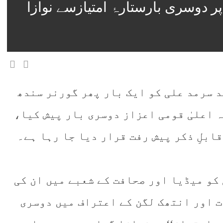
 دوسری بارستارۂ امتیازسے نوازا
 سرمد علی کو ایک بار پھر گورنر سندھ
 اعلیٰ قومی اعزاز دوسری بار پیش کیا،
ابلِ ذکر پیش رفت قرار دیا جا رہا ہے۔
کو میڈیا اور صحافت کے شعبے میں ان کی
 اور انتھک لگن کے اعتراف میں دوسری