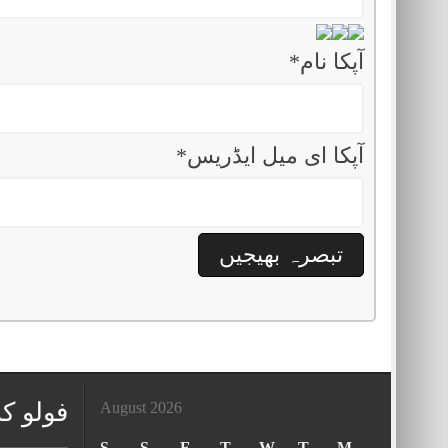
آپکا نام
*
آپکا ای میل ایڈریس
*
فولو ک
August 2026
S
S
F
T
W
T
M