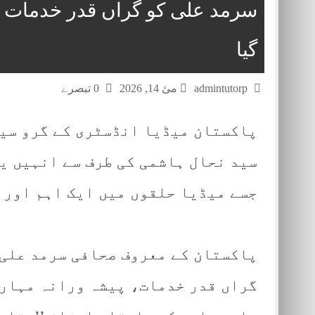
سرمد علی کو گراں قدر خدمات پر
گیا
admintutorp
مئ 14, 2026
0 تبصرے
پاکستان میڈیا انڈسٹری کے گرو سید
سید نحال ہاشمی کی طرف سے انہیں یہ
جسے میڈیا حلقوں میں ایک اہم اور ق
پاکستان کے معروف صحافی سرمد علی 
گراں قدر خدمات، پیشہ ورانہ مہارت