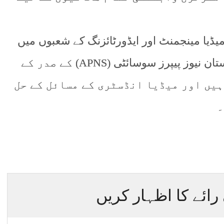
 میڈیا مینجمنٹ اور ایڈورٹائزنگ کے شعبوں میں
نمایاں خدمات انجام دی ہیں۔ وہ آل پاکستان نیوز پیپرز سوسائٹی (APNS) کے صدر کے
ہیں اور میڈیا انڈسٹری کے مسائل کے حل
۔
رائے کا اظہار کریں