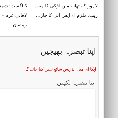
لاہور کے تھانے میں لڑکی کا مبینہ
5 اگست: شمشی
ریپ: ملزم اے ایس آئی کا چار…
لافانی عزم – 
رمضان
اپنا تبصرہ بھیجیں
آپکا ای میل ایڈریس شائع نہیں کیا جائے گا
اپنا تبصرہ لکھیں