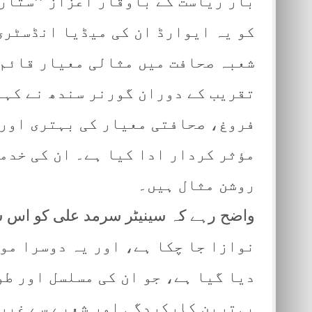
بار ریاست کے باوقار اعزاز ’’ستارہ
کو یہ ایوارڈ ان کی میڈیا انڈسٹری
شعبہ صحافت میں مثالی معیار قائم 
تقریب کے دوران گورنر سندھ نے کہا
فروغ، صحافتی معیار کی بہتری اور 
مؤثر کردار ادا کیا ہے۔ ان کی خدم
روشن مثال ہیں۔
نوازا جا چکا ہے، اور یہ دوسرا مو
دیا گیا ہے، جو ان کی مسلسل اور ط
بہترین کارکردگی اور شعبے سے غیر