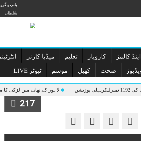
بانی و گر
سُلطان
ینڈ کالمز
کاروبار
تعلیم
میڈیا کارنر
انٹرٹین
یڈیوز
صحت
کھیل
موسم
LIVE ٹیوٹر
نے میں لڑکی کا مبینہ ریپ: ملزم اے ایس آئی کا چار روزہ ریمانڈ، ایس ایچ او سمیت 78
217