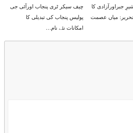
رِ جبراورآزادی کا
چیف سیکر ٹری پنجاب اورآئی جی
​تحریر: میاں عصمت
پولیس پنجاب کی تبدیلی کا
امکانات نئے نام…