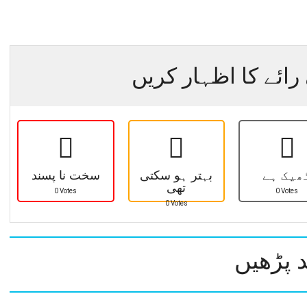
رائے کا اظہار کریں
ھیک ہے
بہتر ہو سکتی
سخت نا پسند
تھی
0 Votes
0 Votes
0 Votes
 پڑھیں