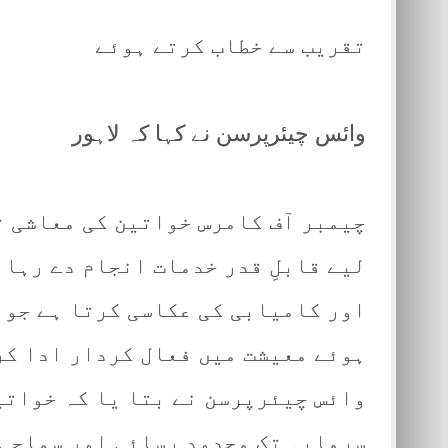
تقریب سے خطاب کرتے ہوئے
وائس چیئرپرسن نے کہا کہ لاہور
چیمبر آف کامرس خواتین کی معاشی ت
لیے قابلِ قدر خدمات انجام دے رہا 
اور کامیابی کی عکاسی کرتا ہے جو 
ہوئے معیشت میں فعال کردار ادا کر
وائس چیئرپرسن نے بتا یا کہ خواتی
سرمایہ تک محدود رسائی اور سماجی 