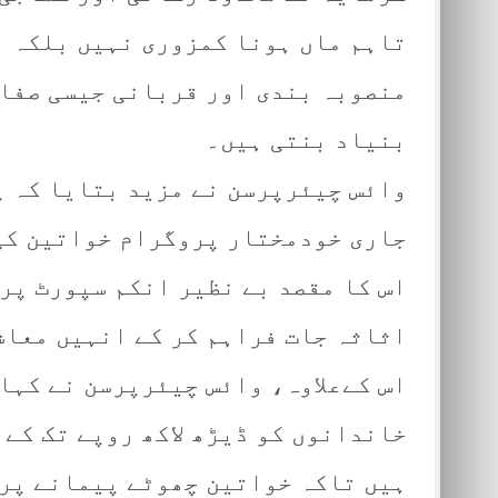
تاہم ماں ہونا کمزوری نہیں بلکہ ا
منصوبہ بندی اور قربانی جیسی صفا
بنیاد بنتی ہیں۔
وائس چیئرپرسن نے مزید بتایا کہ 
جاری خودمختار پروگرام خواتین کی
اس کا مقصد بے نظیر انکم سپورٹ پر
اثاثہ جات فراہم کر کے انہیں معاش
اس کےعلاوہ، وائس چیئرپرسن نے کہا
خاندانوں کو ڈیڑھ لاکھ روپے تک کے
ہیں تاکہ خواتین چھوٹے پیمانے پر 