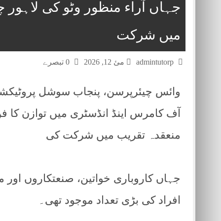
جہاں آراء منظور وٹو کی لاہور 
میں شرکت
admintutorp
مئ 12, 2026
0 تبصرے
وائس چیئرپرسن، پنجاب سوشل پروٹیکشن ا
آف کامرس اینڈ انڈسٹری میں توازن کا فن
منعقدہ تقریب میں شرکت کی
جہاں کاروباری خواتین، صنعتکاروں اور م
افراد کی بڑی تعداد موجود تھی۔