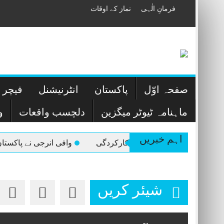
Skip
فرمانِ الٰہی
نماز کے اوقات
to
content
صفحہ اوّل
پاکستان
انٹرنیشنل
فیچر ا
ماہنامہ ٹیوٹر میگزین
دلچسب واقعات
و
اہم خبریں
 نے پاکستان کآ ایندھن ذخیرہ کرنے کے بنیادی ڈھانچے میں نئے ذخیرہ ٹی
شیئر کریں