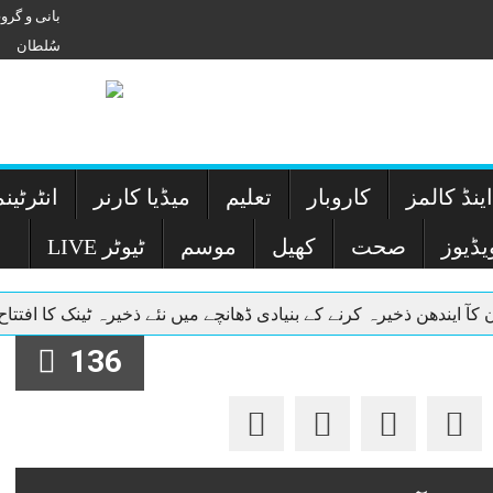
بانی و گر
سُلطان
ینڈ کالمز
کاروبار
تعلیم
میڈیا کارنر
انٹرٹین
یڈیوز
صحت
کھیل
موسم
LIVE ٹیوٹر
نک کا افتتاح
لاہور بورڈ،میٹرک کے سالانہ امتحان کا رزلٹ آمنہ محبوب کی 1192 نم
136