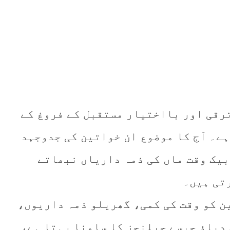
رقی اور بااختیار مستقبل کے فروغ کے
ہے۔ آج کا موضوع ان خواتین کی جدوجہد
بیک وقت ماں کی ذمہ داریاں نبھاتے
تی ہیں۔
ن کو وقت کی کمی، گھریلو ذمہ داریوں،
دباؤ جیسے چیلنجز کا سامنا رہتا ہے،