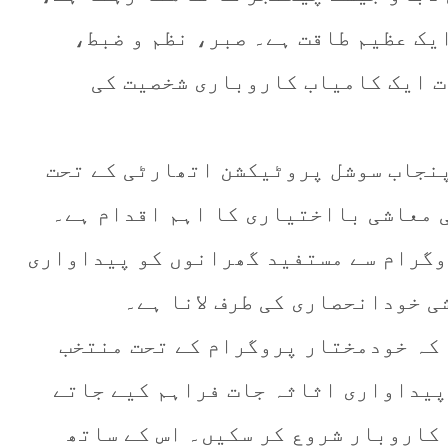
یک عظیم طاقت ہے۔ صبر، نظم و ضبط،
ت ایک کامیاب کاروباری شخصیت کی
پنجاب سوشل پروٹیکشن اتھارٹی کے تحت
 معاشی بااختیاری کا اہم اقدام ہے۔
وگرام سے مستفید گھرانوں کو پیداواری
ی خودانحصاری کی طرف لانا ہے۔
 کہ خودمختار پروگرام کے تحت منتخب
 پیداواری اثاثہ جات فراہم کیے جاتے
کاروبار شروع کر سکیں۔ اس کے ساتھ