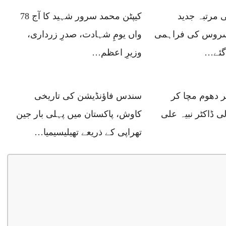
 مرتبہ جدید
کیپٹن محمد سرور شہید کا آج 78
سروس کی فراہمی
واں یومِ شہادت، صدرِ زرداری،
گئے…
وزیرِ اعظم…
 دھوم مچا کر
سندس فاؤنڈیشن کی تاریخی
ی ڈاکٹر نبیہ علی
کاوش، پاکستان میں پہلی بار جین
تھراپی کے ذریعے تھیلیسیمیا…