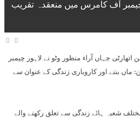
چیمبر آف کامرس میں منعقدہ تقریب
تھارٹی جہاں آراء منظور وٹو نے لاہور چیمبر
: ماں بننے اور کاروباری زندگی کے عنوان سے
ختلف شعبہ ہائے زندگی سے تعلق رکھنے والے