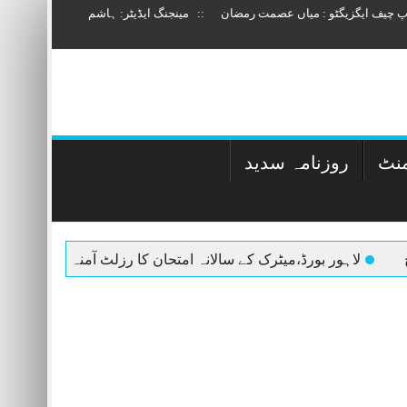
وپ چیف ایگزیگٹو : میاں عصمت رمضان :: مینجنگ ایڈیٹر: ہاشم
منٹ
روزنامہ سدید
برلیکرپہلی پوزیشن
لاہور کے تھانے میں لڑکی ک