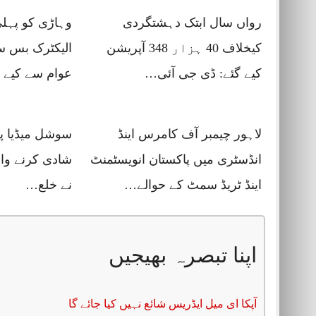
رواں سال ابتک دہشتگردی
وہاڑی کو پہلی
کیخلاف 40 ہزار 348 آپریشن
الیکٹرک بس 
کیے گئے: ڈی جی آئی…
عوام سے کیے 
لاہور چیمبر آف کامرس اینڈ
سوشل میڈیا پر
انڈسٹری میں پاکستان انویسٹمنٹ
شادی کرنے وال
اینڈ ٹریڈ سمٹ کے حوالے…
نے خلع…
اپنا تبصرہ بھیجیں
آپکا ای میل ایڈریس شائع نہیں کیا جائے گا