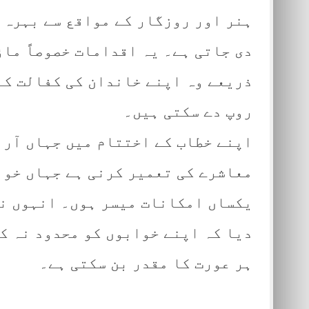
ہنر اور روزگار کے مواقع سے بہرہ 
دی جاتی ہے۔ یہ اقدامات خصوصاً ماؤ
ذریعے وہ اپنے خاندان کی کفالت کے
روپ دے سکتی ہیں۔
اپنے خطاب کے اختتام میں جہاں آرا
معاشرے کی تعمیر کرنی ہے جہاں خوا
یکساں امکانات میسر ہوں۔ انہوں نے
دیا کہ اپنے خوابوں کو محدود نہ ک
ہر عورت کا مقدر بن سکتی ہے۔