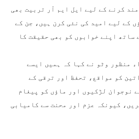
مند کرنے کے لیے ایل ایم آر تربیت بھی
ں کے لیے امید کی نئی کرن ہیں، جن کے
 ساتھ اپنے خوابوں کو بھی حقیقت کا
ء منظور وٹو نے کہا کہ ہمیں ایسے
تین کو مواقع، تحفظ اور ترقی کے
 نوجوان لڑکیوں اور ماؤں کو پیغام
ریں، کیونکہ عزم اور محنت سے کامیابی