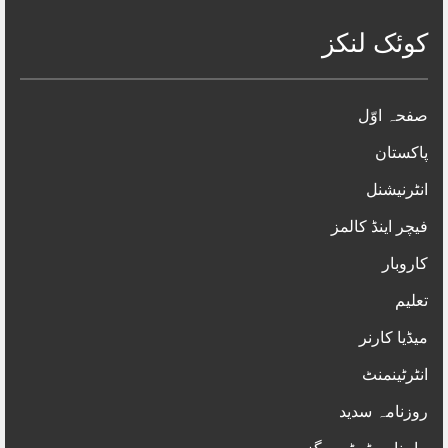
اپنا ہاتھ پی ٹی آئی کے سنجیدہ سیاستدانوں کی طرف
بڑھا رہا ہوں۔ بلاول بھٹو زرداری
کوئک لنکز
پیٹرولیم ڈویژن کا ڈیزل اور پیٹرول کی قیمتوں میں
اضافے کا نوٹیفکیشن جاری
چینی قونصل جنرل سن یان کا سندس فاؤنڈیشن کا
دورہ، چینی عوام کے عطیے سے فراہم کردہ کریو فیوج
صفحہ اوّل
مشین کا افتتاح
پاکستان
لاہور میں فائرنگ، پی ٹی آئی رہنماء ایم پی اے کے
سابق امیدوار عبداللہ طاہر کو قتل کردیا
انٹرنیشنل
باغبان پورہ میں مکان کی چھت گرنے سے 1 ہی
خاندان کے 9 افراد جاں بحق
فیچر اینڈ کالمز
وہاڑی کو پہلی مرتبہ جدید الیکٹرک بس سروس کی
کاروبار
فراہمی عوام سے کیے گئے وعدوں کی عملی تکمیل ہے-
تہمینہ دولتانہ،میاں ثاقب خورشید
تعلیم
فاطمہ میموریل ہسپتال میں ورلڈ ہیپاٹائٹس ڈے کی
تقریب سیمینار اور آگاہی واک میں بروقت تشخیص،
میڈیا کارنر
مؤثر علاج اور احتیاطی تدابیر کی اہمیت اجاگر
ن لیگ کا پہلا وزیرِ اعلیٰ پنجاب بھی دھاندلی کی وجہ
انٹرٹینمنٹ
سے بنا- بلاول بھٹو
روزنامہ سدید
چھانگا مانگا میں مبینہ طور پر زہریلا کھانا کھانے سے 2
بہنیں جاں بحق